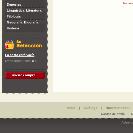
Primer
Deportes
Linguística. Literatura.
Filología
Geografía. Biografía.
Historia
La cesta está vacía
Nº de libros
0
total
0
€
Inicio
|
Catálogo
|
Recomendados
-
Gastos de envío
D
Aviso L