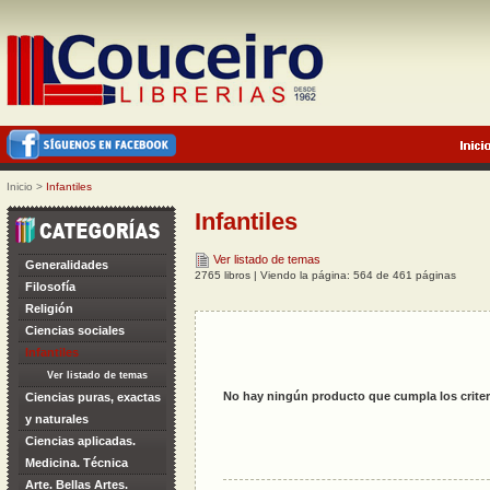
Inicio
>
Infantiles
Infantiles
Ver listado de temas
Generalidades
2765 libros | Viendo la página: 564 de 461 páginas
Filosofía
Religión
Ciencias sociales
Infantiles
Ver listado de temas
No hay ningún producto que cumpla los criter
Ciencias puras, exactas
y naturales
Ciencias aplicadas.
Medicina. Técnica
Arte. Bellas Artes.