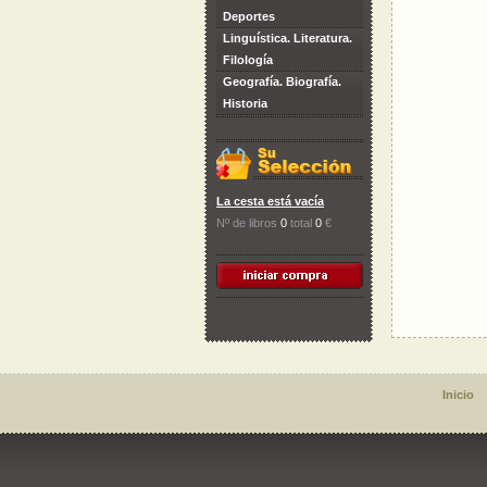
Deportes
Linguística. Literatura.
Filología
Geografía. Biografía.
Historia
La cesta está vacía
Nº de libros
0
total
0
€
Inicio