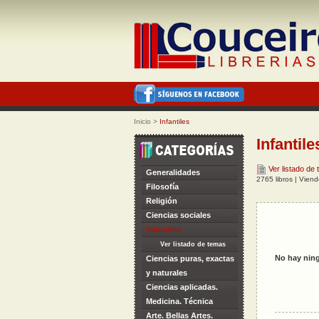
Inicio
>
Infantiles
Infantile
Ver listado de
Generalidades
2765 libros | Vien
Filosofía
Religión
Ciencias sociales
Infantiles
Ver listado de temas
No hay ning
Ciencias puras, exactas
y naturales
Ciencias aplicadas.
Medicina. Técnica
Arte. Bellas Artes.