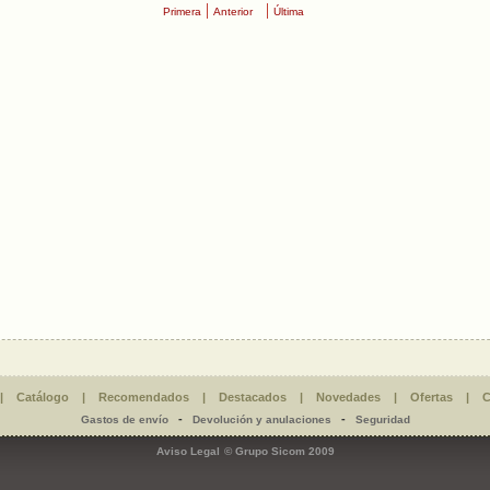
|
|
Primera
Anterior
Última
|
Catálogo
|
Recomendados
|
Destacados
|
Novedades
|
Ofertas
|
C
-
-
Gastos de envío
Devolución y anulaciones
Seguridad
Aviso Legal
© Grupo Sicom 2009