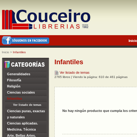
Inicio
>
Infantiles
Infantiles
Ver listado de temas
Generalidades
2765 libros | Viendo la página: 610 de 461 páginas
Filosofía
Religión
Ciencias sociales
Infantiles
Ver listado de temas
No hay ningún producto que cumpla los criter
Ciencias puras, exactas
y naturales
Ciencias aplicadas.
Medicina. Técnica
Arte. Bellas Artes.