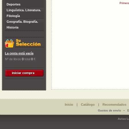
Primer
Deportes
Linguística. Literatura.
Filología
Geografía. Biografía.
Historia
La cesta está vacía
Nº de libros
0
total
0
€
Inicio
|
Catálogo
|
Recomendados
-
Gastos de envío
D
Aviso L