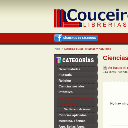
Inicio
>
Ciencias puras, exactas y naturales
Ciencias
Ver listado de
Generalidades
344 libros | Viend
Filosofía
Religión
Ciencias sociales
Infantiles
Ciencias puras, exactas
y naturales
No hay ning
Ver listado de temas
Ciencias aplicadas.
Medicina. Técnica
Arte. Bellas Artes.