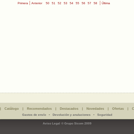
|
|
Primera
Anterior
50
51
52
53
54
55
56
57
58
Última
|
Catálogo
|
Recomendados
|
Destacados
|
Novedades
|
Ofertas
|
C
-
-
Gastos de envío
Devolución y anulaciones
Seguridad
Aviso Legal
© Grupo Sicom 2009