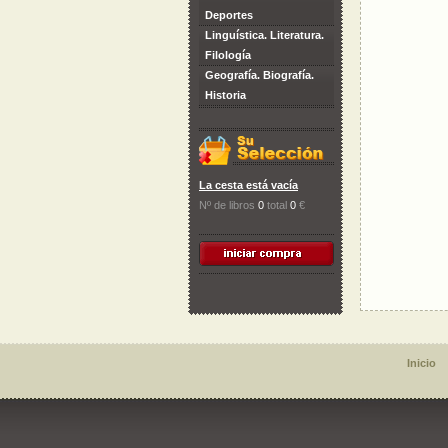
Deportes
Linguística. Literatura.
Filología
Geografía. Biografía.
Historia
La cesta está vacía
Nº de libros
0
total
0
€
Inicio