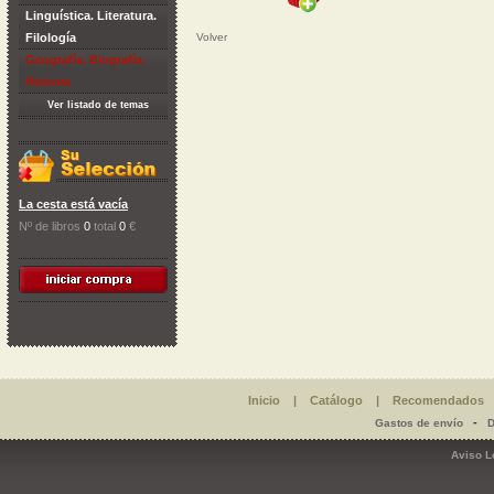
Linguística. Literatura.
Filología
Volver
Geografía. Biografía.
Historia
Ver listado de temas
La cesta está vacía
Nº de libros
0
total
0
€
Inicio
|
Catálogo
|
Recomendados
-
Gastos de envío
D
Aviso L