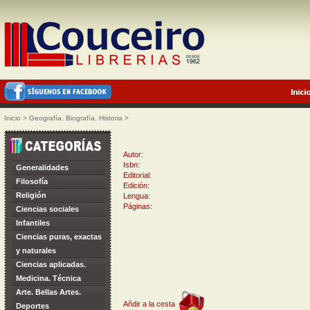
Inicio
>
Geografía. Biografía. Historia
>
Autor:
Isbn:
Generalidades
Editorial:
Filosofía
Edición:
Religión
Lengua:
Páginas:
Ciencias sociales
Infantiles
Ciencias puras, exactas
y naturales
Ciencias aplicadas.
Medicina. Técnica
Arte. Bellas Artes.
Añdir a la cesta
Deportes