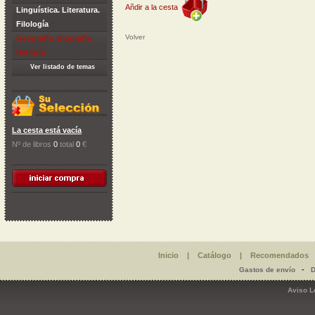
Añdir a la cesta
Linguística. Literatura.
Filología
Volver
Geografía. Biografía.
Historia
Ver listado de temas
La cesta está vacía
Nº de libros
0
total
0
€
Inicio
|
Catálogo
|
Recomendados
-
Gastos de envío
D
Aviso L