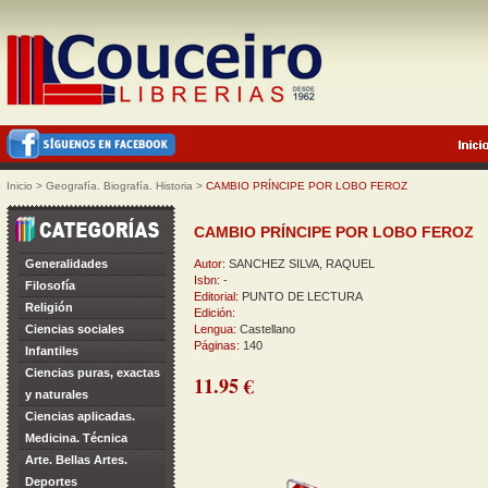
Inicio
>
Geografía. Biografía. Historia
>
CAMBIO PRÍNCIPE POR LOBO FEROZ
CAMBIO PRÍNCIPE POR LOBO FEROZ
Generalidades
Autor:
SANCHEZ SILVA, RAQUEL
Isbn:
-
Filosofía
Editorial:
PUNTO DE LECTURA
Religión
Edición:
Ciencias sociales
Lengua:
Castellano
Páginas:
140
Infantiles
Ciencias puras, exactas
11.95 €
y naturales
Ciencias aplicadas.
Medicina. Técnica
Arte. Bellas Artes.
Deportes