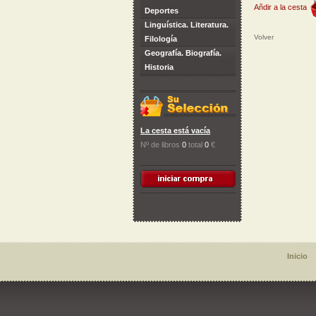
Añdir a la cesta
Deportes
Linguística. Literatura.
Volver
Filología
Geografía. Biografía.
Historia
La cesta está vacía
Nº de libros
0
total
0
€
Inicio