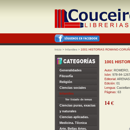
Inicio
>
Infantiles
>
1001 HISTORIAS ROMANO-CORUÑ
1001 HISTO
Generalidades
Autor:
ROMERO, 
Isbn:
978-84-1267
Filosofía
Editorial:
ARENAS
Religión
Edición:
01
Ciencias sociales
Lengua:
Castellan
Páginas:
63
Infantiles
Ver listado de temas
14 €
Ciencias puras, exactas
y naturales
Ciencias aplicadas.
Medicina. Técnica
Arte. Bellas Artes.