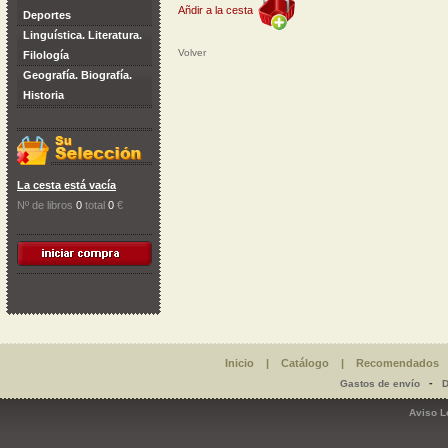
Añdir a la cesta
Deportes
Linguística. Literatura.
Volver
Filología
Geografía. Biografía.
Historia
La cesta está vacía
Nº de libros
0
total
0
€
Inicio
|
Catálogo
|
Recomendados
-
Gastos de envío
D
Aviso L