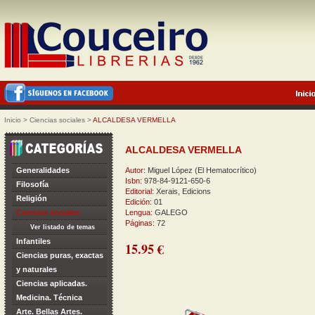
Inicio
>
Ciencias sociales
>
ALCALDESA VERMELLA
ALCALDESA VERMELLA
Generalidades
Autor:
Miguel López (El Hematocrítico)
Isbn:
978-84-9121-650-6
Filosofía
Editorial:
Xerais, Edicions
Religión
Edición:
01
Ciencias sociales
Lengua:
GALEGO
Páginas:
72
Ver listado de temas
Infantiles
15.95 €
Ciencias puras, exactas
y naturales
Ciencias aplicadas.
Medicina. Técnica
Arte. Bellas Artes.