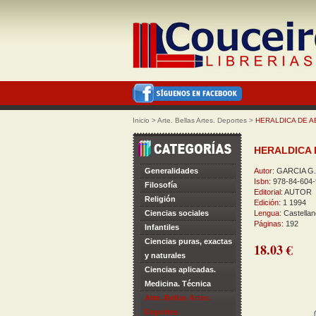
Inicio
>
Arte. Bellas Artes. Deportes
>
HERALDICA DE 
HERALDICA
Generalidades
Autor:
GARCIA G
Isbn:
978-84-604-
Filosofía
Editorial:
AUTOR
Religión
Edición:
1 1994
Ciencias sociales
Lengua:
Castellan
Páginas:
192
Infantiles
Ciencias puras, exactas
18.03 €
y naturales
Ciencias aplicadas.
Medicina. Técnica
Arte. Bellas Artes.
Deportes