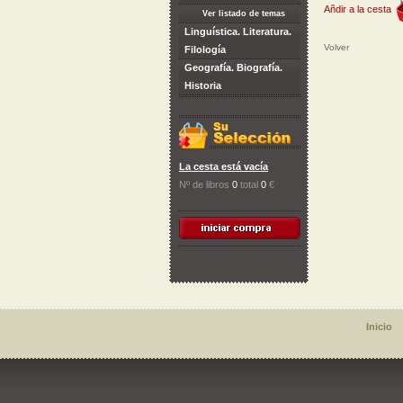
Añdir a la cesta
Ver listado de temas
Linguística. Literatura.
Volver
Filología
Geografía. Biografía.
Historia
La cesta está vacía
Nº de libros
0
total
0
€
Inicio