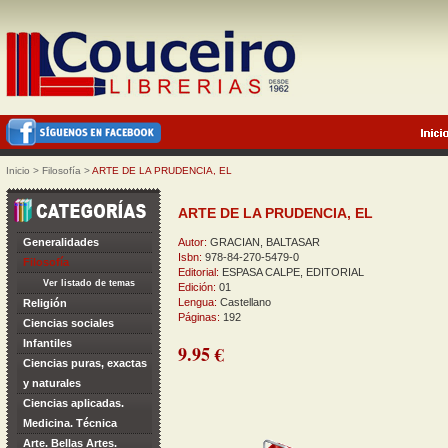
Inicio
>
Filosofía
>
ARTE DE LA PRUDENCIA, EL
ARTE DE LA PRUDENCIA, EL
Generalidades
Autor:
GRACIAN, BALTASAR
Isbn:
978-84-270-5479-0
Filosofía
Editorial:
ESPASA CALPE, EDITORIAL
Ver listado de temas
Edición:
01
Lengua:
Castellano
Religión
Páginas:
192
Ciencias sociales
Infantiles
9.95 €
Ciencias puras, exactas
y naturales
Ciencias aplicadas.
Medicina. Técnica
Arte. Bellas Artes.