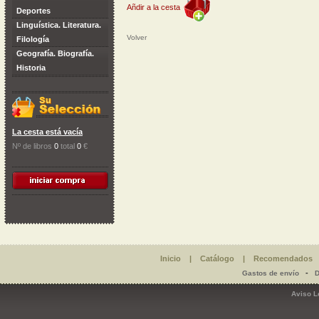
Añdir a la cesta
Deportes
Linguística. Literatura.
Volver
Filología
Geografía. Biografía.
Historia
La cesta está vacía
Nº de libros
0
total
0
€
Inicio
|
Catálogo
|
Recomendados
-
Gastos de envío
D
Aviso L