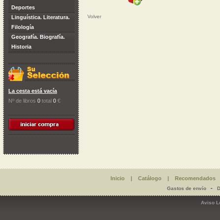
Deportes
Volver
Linguística. Literatura.
Filología
Geografía. Biografía.
Historia
La cesta está vacía
Nº de libros
0
total
0
€
Inicio
|
Catálogo
|
Recomendados
-
Gastos de envío
D
Aviso L