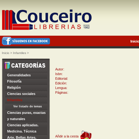
Inicio
>
Infantiles
>
Autor:
Isbn:
Generalidades
Editorial:
Filosofía
Edición:
Religión
Lengua:
Páginas:
Ciencias sociales
Infantiles
Ver listado de temas
Ciencias puras, exactas
y naturales
Ciencias aplicadas.
Medicina. Técnica
Añdir a la cesta
Arte. Bellas Artes.