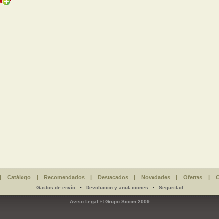
|
Catálogo
|
Recomendados
|
Destacados
|
Novedades
|
Ofertas
|
C
-
-
Gastos de envío
Devolución y anulaciones
Seguridad
Aviso Legal
© Grupo Sicom 2009