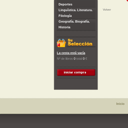
Deportes
Volver
Linguística. Literatura.
Filología
Geografía. Biografía.
Historia
La cesta está vacía
Nº de libros
0
total
0
€
Inicio