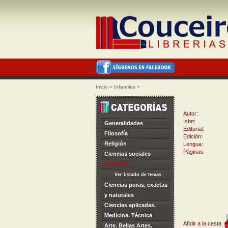
Inicio
>
Infantiles
>
Autor:
Isbn:
Generalidades
Editorial:
Filosofía
Edición:
Religión
Lengua:
Páginas:
Ciencias sociales
Infantiles
Ver listado de temas
Ciencias puras, exactas
y naturales
Ciencias aplicadas.
Medicina. Técnica
Añdir a la cesta
Arte. Bellas Artes.