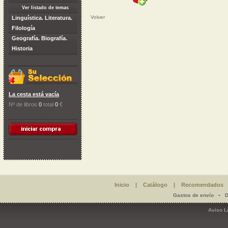
Ver listado de temas
Volver
Linguística. Literatura.
Filología
Geografía. Biografía.
Historia
La cesta está vacía
Nº de libros
0
total
0
€
Inicio
|
Catálogo
|
Recomendados
-
Gastos de envío
D
Aviso L