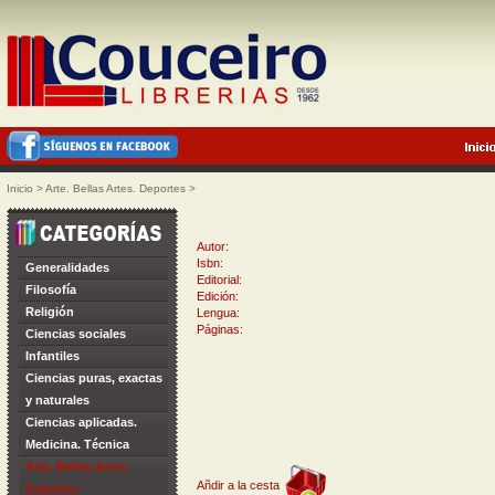
Inicio
>
Arte. Bellas Artes. Deportes
>
Autor:
Isbn:
Generalidades
Editorial:
Filosofía
Edición:
Religión
Lengua:
Páginas:
Ciencias sociales
Infantiles
Ciencias puras, exactas
y naturales
Ciencias aplicadas.
Medicina. Técnica
Arte. Bellas Artes.
Añdir a la cesta
Deportes