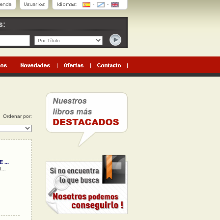
Ordenar por:
...
...