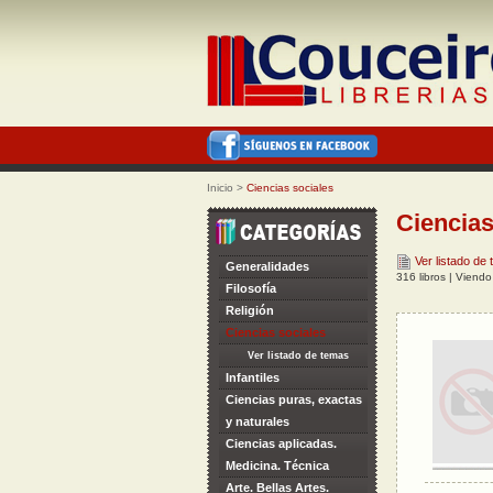
Inicio
>
Ciencias sociales
Ciencias
Ver listado de
Generalidades
316 libros | Viend
Filosofía
Religión
Ciencias sociales
Ver listado de temas
Infantiles
Ciencias puras, exactas
y naturales
Ciencias aplicadas.
Medicina. Técnica
Arte. Bellas Artes.