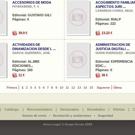
ACCESORIOS DE MODA
ACOGIMIENTO FAMILIA
ASPECTOS JURI ...
FEYERABEND, F. V.
CAPARROS CIVERA, NEUS
Editorial: GUSTAVO GILI
Páginas: 0
Editorial: RIALP
Páginas: 222
39.9 €
13.22 €
ACTIVIDADES DE
ADMINISTRACION DE
DINAMIZACION DESDE L ...
JUSTICIA DIGITALI ...
GARCIA GUERRERO, JOSE
GUDIN RODRIGUEZ - MAGAR
Editorial: ALJIBE
Editorial: EXPERIENCIA
EDICIONES...
EDIC...
Páginas: 160
Páginas: 0
11 €
36 €
|
|
Primera
1
2
3
4
5
6
7
8
9
10
11
12
13
14
15
Siguiente
Última
|
Catálogo
|
Recomendados
|
Destacados
|
Novedades
|
Ofertas
|
C
-
-
Gastos de envío
Devolución y anulaciones
Seguridad
Aviso Legal
© Grupo Sicom 2009