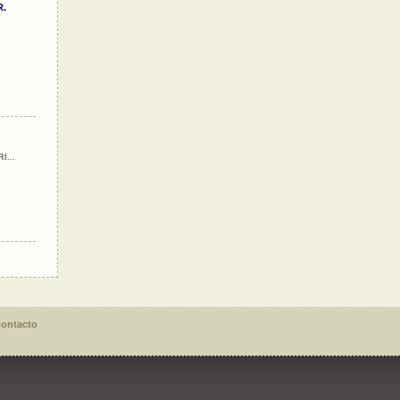
R.
I...
ontacto