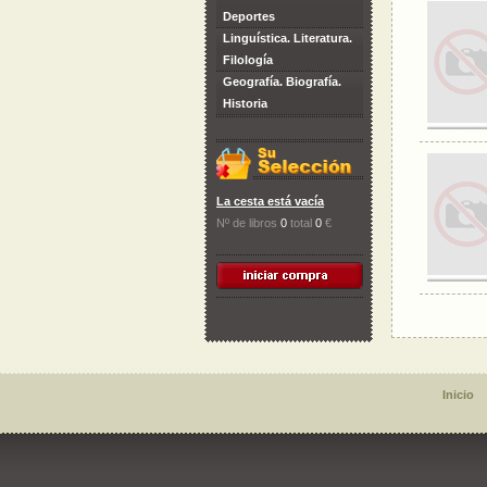
Deportes
Linguística. Literatura.
Filología
Geografía. Biografía.
Historia
La cesta está vacía
Nº de libros
0
total
0
€
Inicio