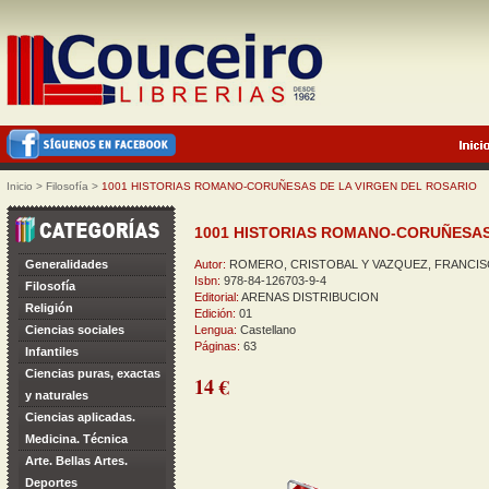
Inicio
>
Filosofía
>
1001 HISTORIAS ROMANO-CORUÑESAS DE LA VIRGEN DEL ROSARIO
1001 HISTORIAS ROMANO-CORUÑESAS
Generalidades
Autor:
ROMERO, CRISTOBAL Y VAZQUEZ, FRANCI
Isbn:
978-84-126703-9-4
Filosofía
Editorial:
ARENAS DISTRIBUCION
Religión
Edición:
01
Ciencias sociales
Lengua:
Castellano
Páginas:
63
Infantiles
Ciencias puras, exactas
14 €
y naturales
Ciencias aplicadas.
Medicina. Técnica
Arte. Bellas Artes.
Deportes