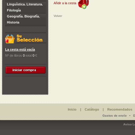
Añdir a la cesta
Linguística. Literatura.
Filología
Volver
Geografía. Biografía.
Historia
La cesta está vacía
Nº de libros
0
total
0
€
Inicio
|
Catálogo
|
Recomendados
-
Gastos de envío
D
Aviso L