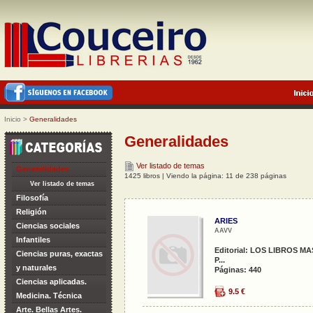
Inicio
>
Generalidades
Generalidades
Ver listado de temas
Generalidades
1425 libros | Viendo la página: 11 de 238 páginas
Ver listado de temas
Filosofía
Religión
ARIES
Ciencias sociales
AAVV
Infantiles
Editorial: LOS LIBROS MA
Ciencias puras, exactas
P...
y naturales
Páginas: 440
Ciencias aplicadas.
9.5 €
Medicina. Técnica
Arte. Bellas Artes.