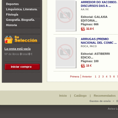
ARREDOR DO XACOBEO.
Deportes
DISCURSOS DAS A ...
Linguística. Literatura.
AA.VV.
Filología
Editorial: GALAXIA
Geografía. Biografía.
EDITORIA...
Páginas: 666
Historia
32.8 €
ARRUGAS (PREMIO
NACIONAL DEL COMIC ...
ROCA, PACO
La cesta está vacía
Editorial: ASTIBERRI
Nº de libros
0
total
0
€
EDICIO...
Páginas: 100
15 €
|
Primera
Anterior
1
2
3
4
5
6
Inicio
|
Catálogo
|
Recomendados
-
Gastos de envío
D
Aviso L