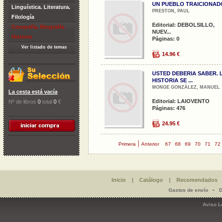
UN PUEBLO TRAICIONAD
Linguística. Literatura.
PRESTON, PAUL
Filología
Editorial: DEBOLSILLO,
Geografía. Biografía.
NUEV...
Historia
Páginas: 0
Ver listado de temas
14.96 €
USTED DEBERIA SABER. 
HISTORIA SE ...
MONGE GONZÁLEZ, MANUEL
La cesta está vacía
Editorial: LAIOVENTO
Nº de libros
0
total
0
€
Páginas: 476
24.95 €
|
Primera
Anterior
67
68
69
70
71
72
Inicio
|
Catálogo
|
Recomendados
-
Gastos de envío
D
Aviso L